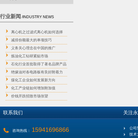
行业新闻
/INDUSTRY NEWS
离心机之过滤式离心机如何选择
减排份额最大的单项技巧
义务关心理念在中国的推广
炼油化工钻研紧贴市场
石化行业首批取得了著名品牌产品
绝缘油对各电路板有良好附着力
煤化工企业如何发展新方向
化工产业链如何增加附加值
价钱开跌招致市场张望
联系我们
关注永
公司
15941696866
咨询热线：
技术